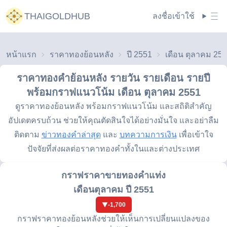
THAIGOLDHUB
ลงชื่อเข้าใช้
หน้าแรก
ราคาทองย้อนหลัง
ปี 2551
เดือน ตุลาคม 25
ราคาทองคำย้อนหลัง รายวัน รายเดือน รายปี
พร้อมกราฟแนวโน้ม
เดือน ตุลาคม 2551
ดูราคาทองย้อนหลัง พร้อมกราฟแนวโน้ม และสถิติสำคัญ
อัปเดตครบถ้วน ช่วยให้คุณตัดสินใจได้อย่างมั่นใจ และอย่าลืม
ติดตาม
ข่าวทองคำล่าสุด
และ
บทความการเงิน
เพื่อเข้าใจ
ปัจจัยที่ส่งผลต่อราคาทองคำทั้งในและต่างประเทศ
กราฟราคาขายทองคำแท่ง
เดือนตุลาคม ปี 2551
-1,700
กราฟราคาทองย้อนหลังช่วยให้เห็นการเปลี่ยนแปลงของ