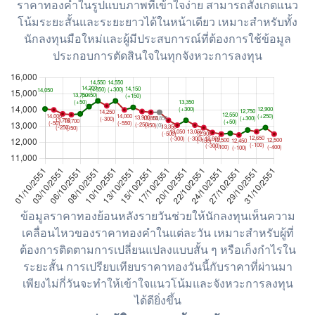
ราคาทองคำในรูปแบบภาพที่เข้าใจง่าย สามารถสังเกตแนว
โน้มระยะสั้นและระยะยาวได้ในหน้าเดียว เหมาะสำหรับทั้ง
นักลงทุนมือใหม่และผู้มีประสบการณ์ที่ต้องการใช้ข้อมูล
ประกอบการตัดสินใจในทุกจังหวะการลงทุน
ข้อมูลราคาทองย้อนหลังรายวันช่วยให้นักลงทุนเห็นความ
เคลื่อนไหวของราคาทองคำในแต่ละวัน เหมาะสำหรับผู้ที่
ต้องการติดตามการเปลี่ยนแปลงแบบสั้น ๆ หรือเก็งกำไรใน
ระยะสั้น การเปรียบเทียบราคาทองวันนี้กับราคาที่ผ่านมา
เพียงไม่กี่วันจะทำให้เข้าใจแนวโน้มและจังหวะการลงทุน
ได้ดียิ่งขึ้น