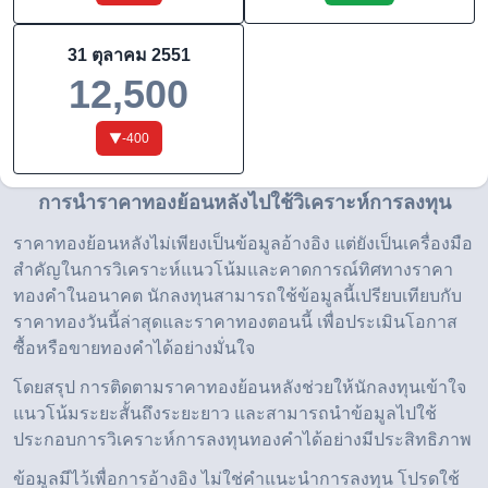
31 ตุลาคม 2551
12,500
-400
การนำราคาทองย้อนหลังไปใช้วิเคราะห์การลงทุน
ราคาทองย้อนหลังไม่เพียงเป็นข้อมูลอ้างอิง แต่ยังเป็นเครื่องมือ
สำคัญในการวิเคราะห์แนวโน้มและคาดการณ์ทิศทางราคา
ทองคำในอนาคต นักลงทุนสามารถใช้ข้อมูลนี้เปรียบเทียบกับ
ราคาทองวันนี้ล่าสุดและราคาทองตอนนี้ เพื่อประเมินโอกาส
ซื้อหรือขายทองคำได้อย่างมั่นใจ
โดยสรุป การติดตามราคาทองย้อนหลังช่วยให้นักลงทุนเข้าใจ
แนวโน้มระยะสั้นถึงระยะยาว และสามารถนำข้อมูลไปใช้
ประกอบการวิเคราะห์การลงทุนทองคำได้อย่างมีประสิทธิภาพ
ข้อมูลมีไว้เพื่อการอ้างอิง ไม่ใช่คำแนะนำการลงทุน โปรดใช้