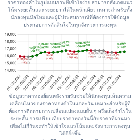
ราคาทองคำในรูปแบบภาพที่เข้าใจง่าย สามารถสังเกตแนว
โน้มระยะสั้นและระยะยาวได้ในหน้าเดียว เหมาะสำหรับทั้ง
นักลงทุนมือใหม่และผู้มีประสบการณ์ที่ต้องการใช้ข้อมูล
ประกอบการตัดสินใจในทุกจังหวะการลงทุน
ข้อมูลราคาทองย้อนหลังรายวันช่วยให้นักลงทุนเห็นความ
เคลื่อนไหวของราคาทองคำในแต่ละวัน เหมาะสำหรับผู้ที่
ต้องการติดตามการเปลี่ยนแปลงแบบสั้น ๆ หรือเก็งกำไรใน
ระยะสั้น การเปรียบเทียบราคาทองวันนี้กับราคาที่ผ่านมา
เพียงไม่กี่วันจะทำให้เข้าใจแนวโน้มและจังหวะการลงทุน
ได้ดียิ่งขึ้น