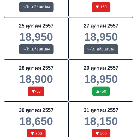
ไม่เปลี่ยนแปลง
-150
25 ตุลาคม 2557
27 ตุลาคม 2557
18,950
18,950
ไม่เปลี่ยนแปลง
ไม่เปลี่ยนแปลง
28 ตุลาคม 2557
29 ตุลาคม 2557
18,900
18,950
-50
+
50
30 ตุลาคม 2557
31 ตุลาคม 2557
18,650
18,150
-300
-500