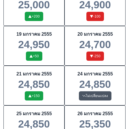
25,000
24,900
+
200
-100
19 มกราคม 2555
20 มกราคม 2555
24,950
24,700
+
50
-250
21 มกราคม 2555
24 มกราคม 2555
24,850
24,850
+
150
ไม่เปลี่ยนแปลง
25 มกราคม 2555
26 มกราคม 2555
24,850
25,350