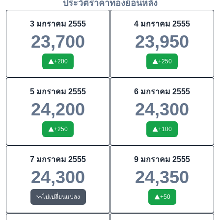
ประวัติราคาทองย้อนหลัง
3 มกราคม 2555
4 มกราคม 2555
23,700
23,950
+
200
+
250
5 มกราคม 2555
6 มกราคม 2555
24,200
24,300
+
250
+
100
7 มกราคม 2555
9 มกราคม 2555
24,300
24,350
ไม่เปลี่ยนแปลง
+
50