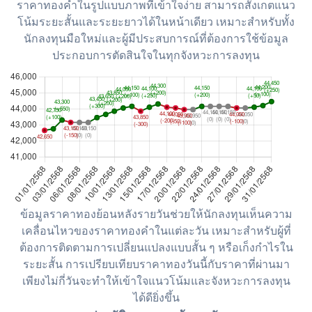
ราคาทองคำในรูปแบบภาพที่เข้าใจง่าย สามารถสังเกตแนว
โน้มระยะสั้นและระยะยาวได้ในหน้าเดียว เหมาะสำหรับทั้ง
นักลงทุนมือใหม่และผู้มีประสบการณ์ที่ต้องการใช้ข้อมูล
ประกอบการตัดสินใจในทุกจังหวะการลงทุน
ข้อมูลราคาทองย้อนหลังรายวันช่วยให้นักลงทุนเห็นความ
เคลื่อนไหวของราคาทองคำในแต่ละวัน เหมาะสำหรับผู้ที่
ต้องการติดตามการเปลี่ยนแปลงแบบสั้น ๆ หรือเก็งกำไรใน
ระยะสั้น การเปรียบเทียบราคาทองวันนี้กับราคาที่ผ่านมา
เพียงไม่กี่วันจะทำให้เข้าใจแนวโน้มและจังหวะการลงทุน
ได้ดียิ่งขึ้น