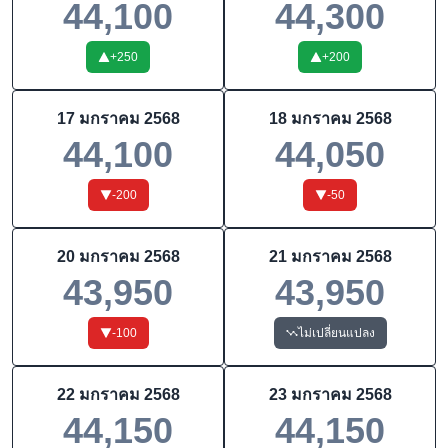
44,100
44,300
+
250
+
200
17 มกราคม 2568
18 มกราคม 2568
44,100
44,050
-200
-50
20 มกราคม 2568
21 มกราคม 2568
43,950
43,950
-100
ไม่เปลี่ยนแปลง
22 มกราคม 2568
23 มกราคม 2568
44,150
44,150