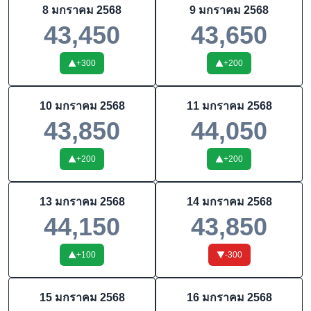
8 มกราคม 2568
9 มกราคม 2568
43,450
43,650
+
300
+
200
10 มกราคม 2568
11 มกราคม 2568
43,850
44,050
+
200
+
200
13 มกราคม 2568
14 มกราคม 2568
44,150
43,850
+
100
-300
15 มกราคม 2568
16 มกราคม 2568