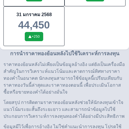
31 มกราคม 2568
44,450
+
250
การนำราคาทองย้อนหลังไปใช้วิเคราะห์การลงทุน
ราคาทองย้อนหลังไม่เพียงเป็นข้อมูลอ้างอิง แต่ยังเป็นเครื่องมือ
สำคัญในการวิเคราะห์แนวโน้มและคาดการณ์ทิศทางราคา
ทองคำในอนาคต นักลงทุนสามารถใช้ข้อมูลนี้เปรียบเทียบกับ
ราคาทองวันนี้ล่าสุดและราคาทองตอนนี้ เพื่อประเมินโอกาส
ซื้อหรือขายทองคำได้อย่างมั่นใจ
โดยสรุป การติดตามราคาทองย้อนหลังช่วยให้นักลงทุนเข้าใจ
แนวโน้มระยะสั้นถึงระยะยาว และสามารถนำข้อมูลไปใช้
ประกอบการวิเคราะห์การลงทุนทองคำได้อย่างมีประสิทธิภาพ
ข้อมูลมีไว้เพื่อการอ้างอิง ไม่ใช่คำแนะนำการลงทุน โปรดใช้