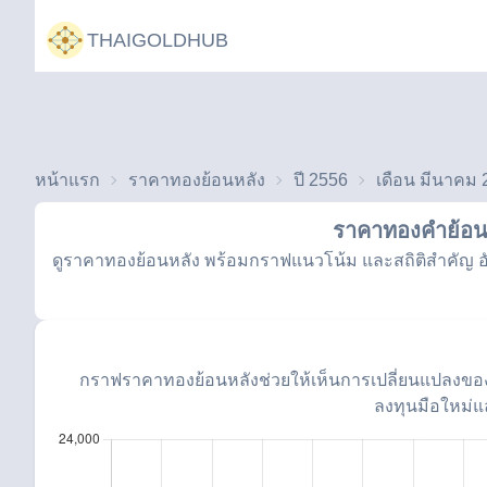
THAIGOLDHUB
หน้าแรก
ราคาทองย้อนหลัง
ปี 2556
เดือน มีนาคม 
ราคาทองคำย้อนห
ดูราคาทองย้อนหลัง พร้อมกราฟแนวโน้ม และสถิติสำคัญ อัป
กราฟราคาทองย้อนหลังช่วยให้เห็นการเปลี่ยนแปลงของ
ลงทุนมือใหม่แ