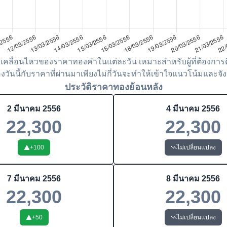
เคลื่อนไหวของราคาทองคำในแต่ละวัน เหมาะสำหรับผู้ที่ต้องการต
ันนี้กับราคาที่ผ่านมาเพียงไม่กี่วันจะทำให้เข้าใจแนวโน้มและจังห
ประวัติราคาทองย้อนหลัง
2 มีนาคม 2556
4 มีนาคม 2556
22,300
22,300
+
100
ไม่เปลี่ยนแปลง
7 มีนาคม 2556
8 มีนาคม 2556
22,300
22,300
+
50
ไม่เปลี่ยนแปลง