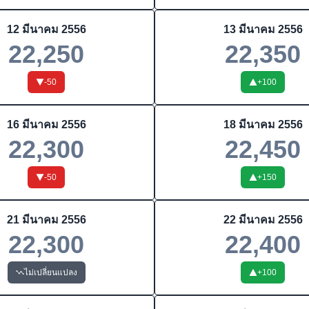
12 มีนาคม 2556
13 มีนาคม 2556
22,250
22,350
-50
+
100
16 มีนาคม 2556
18 มีนาคม 2556
22,300
22,450
-50
+
150
21 มีนาคม 2556
22 มีนาคม 2556
22,300
22,400
ไม่เปลี่ยนแปลง
+
100