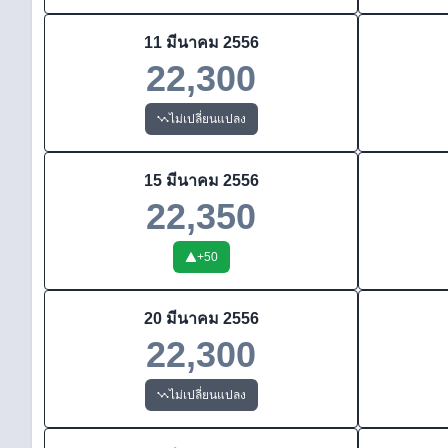
11 มีนาคม 2556
22,300
ไม่เปลี่ยนแปลง
15 มีนาคม 2556
22,350
+
50
20 มีนาคม 2556
22,300
ไม่เปลี่ยนแปลง