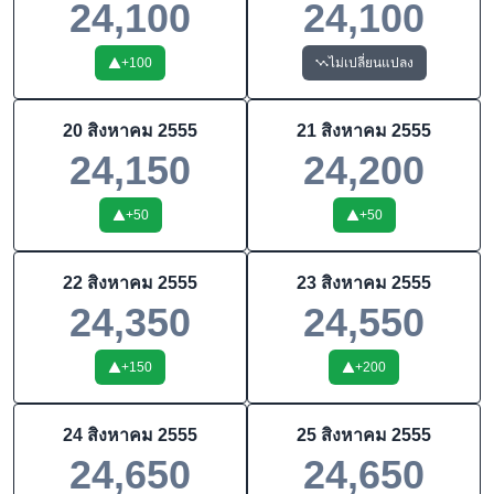
24,100
24,100
+
100
ไม่เปลี่ยนแปลง
20 สิงหาคม 2555
21 สิงหาคม 2555
24,150
24,200
+
50
+
50
22 สิงหาคม 2555
23 สิงหาคม 2555
24,350
24,550
+
150
+
200
24 สิงหาคม 2555
25 สิงหาคม 2555
24,650
24,650