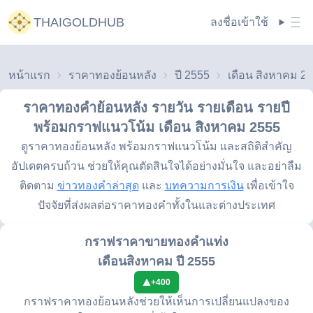
THAIGOLDHUB
ลงชื่อเข้าใช้
หน้าแรก
ราคาทองย้อนหลัง
ปี 2555
เดือน สิงหาคม 2
ราคาทองคำย้อนหลัง รายวัน รายเดือน รายปี
พร้อมกราฟแนวโน้ม
เดือน สิงหาคม 2555
ดูราคาทองย้อนหลัง พร้อมกราฟแนวโน้ม และสถิติสำคัญ
อัปเดตครบถ้วน ช่วยให้คุณตัดสินใจได้อย่างมั่นใจ และอย่าลืม
ติดตาม
ข่าวทองคำล่าสุด
และ
บทความการเงิน
เพื่อเข้าใจ
ปัจจัยที่ส่งผลต่อราคาทองคำทั้งในและต่างประเทศ
กราฟราคาขายทองคำแท่ง
เดือนสิงหาคม ปี 2555
+
400
กราฟราคาทองย้อนหลังช่วยให้เห็นการเปลี่ยนแปลงของ