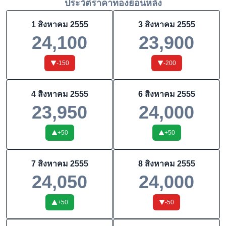
ประวัติราคาทองย้อนหลัง
1 สิงหาคม 2555
3 สิงหาคม 2555
24,100
23,900
-150
-200
4 สิงหาคม 2555
6 สิงหาคม 2555
23,950
24,000
+
50
+
50
7 สิงหาคม 2555
8 สิงหาคม 2555
24,050
24,000
+
50
-50