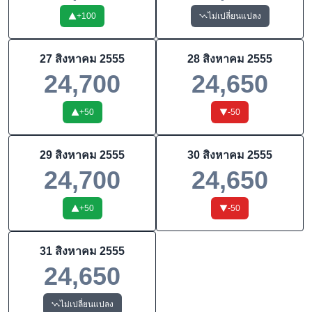
+
100
ไม่เปลี่ยนแปลง
27 สิงหาคม 2555
28 สิงหาคม 2555
24,700
24,650
+
50
-50
29 สิงหาคม 2555
30 สิงหาคม 2555
24,700
24,650
+
50
-50
31 สิงหาคม 2555
24,650
ไม่เปลี่ยนแปลง