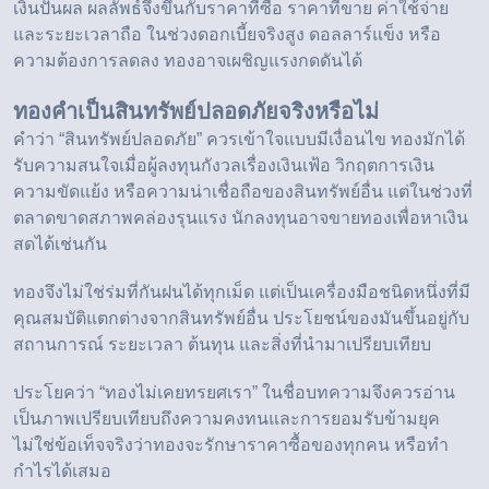
เงินปันผล ผลลัพธ์จึงขึ้นกับราคาที่ซื้อ ราคาที่ขาย ค่าใช้จ่าย
และระยะเวลาถือ ในช่วงดอกเบี้ยจริงสูง ดอลลาร์แข็ง หรือ
ความต้องการลดลง ทองอาจเผชิญแรงกดดันได้
ทองคำเป็นสินทรัพย์ปลอดภัยจริงหรือไม่
คำว่า “สินทรัพย์ปลอดภัย” ควรเข้าใจแบบมีเงื่อนไข ทองมักได้
รับความสนใจเมื่อผู้ลงทุนกังวลเรื่องเงินเฟ้อ วิกฤตการเงิน
ความขัดแย้ง หรือความน่าเชื่อถือของสินทรัพย์อื่น แต่ในช่วงที่
ตลาดขาดสภาพคล่องรุนแรง นักลงทุนอาจขายทองเพื่อหาเงิน
สดได้เช่นกัน
ทองจึงไม่ใช่ร่มที่กันฝนได้ทุกเม็ด แต่เป็นเครื่องมือชนิดหนึ่งที่มี
คุณสมบัติแตกต่างจากสินทรัพย์อื่น ประโยชน์ของมันขึ้นอยู่กับ
สถานการณ์ ระยะเวลา ต้นทุน และสิ่งที่นำมาเปรียบเทียบ
ประโยคว่า “ทองไม่เคยทรยศเรา” ในชื่อบทความจึงควรอ่าน
เป็นภาพเปรียบเทียบถึงความคงทนและการยอมรับข้ามยุค
ไม่ใช่ข้อเท็จจริงว่าทองจะรักษาราคาซื้อของทุกคน หรือทำ
กำไรได้เสมอ