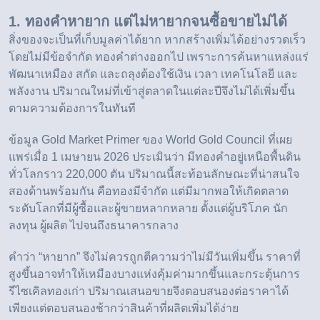
1. ทองคำหายาก แต่ไม่หายากจนซื้อขายไม่ได้
สิ่งของจะเป็นที่เก็บมูลค่าได้ยาก หากสร้างเพิ่มได้อย่างรวดเร็ว
โดยไม่มีข้อจำกัด ทองคำต่างออกไป เพราะการค้นหาแหล่งแร่
พัฒนาเหมือง สกัด และถลุงต้องใช้เงิน เวลา เทคโนโลยี และ
พลังงาน ปริมาณใหม่ที่เข้าสู่ตลาดในแต่ละปีจึงไม่ได้เพิ่มขึ้น
ตามความต้องการในทันที
ข้อมูล Gold Market Primer ของ World Gold Council ที่เผย
แพร่เมื่อ 1 เมษายน 2026 ประเมินว่า มีทองคำอยู่เหนือพื้นดิน
ทั่วโลกราว 220,000 ตัน ปริมาณนี้สะท้อนลักษณะที่น่าสนใจ
สองด้านพร้อมกัน คือทองมีจำกัด แต่มีมากพอให้เกิดตลาด
ระดับโลกที่มีผู้ซื้อและผู้ขายหลากหลาย ตั้งแต่ผู้บริโภค นัก
ลงทุน ผู้ผลิต ไปจนถึงธนาคารกลาง
คำว่า “หายาก” จึงไม่ควรถูกตีความว่าไม่มีวันเพิ่มขึ้น ราคาที่
สูงขึ้นอาจทำให้เหมืองบางแห่งคุ้มค่ามากขึ้นและกระตุ้นการ
รีไซเคิลทองเก่า ปริมาณเสนอขายจึงตอบสนองต่อราคาได้
เพียงแต่ตอบสนองช้ากว่าสินค้าที่ผลิตเพิ่มได้ง่าย