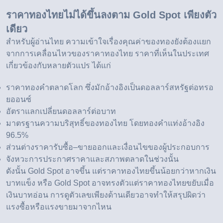
ราคาทองไทยไม่ได้ขึ้นลงตาม Gold Spot เพียงตัว
เดียว
สำหรับผู้อ่านไทย ความเข้าใจเรื่องคุณค่าของทองยังต้องแยก
จากการเคลื่อนไหวของราคาทองไทย ราคาที่เห็นในประเทศ
เกี่ยวข้องกับหลายตัวแปร ได้แก่
ราคาทองคำตลาดโลก ซึ่งมักอ้างอิงเป็นดอลลาร์สหรัฐต่อทรอ
ยออนซ์
อัตราแลกเปลี่ยนดอลลาร์ต่อบาท
มาตรฐานความบริสุทธิ์ของทองไทย โดยทองคำแท่งอ้างอิง
96.5%
ส่วนต่างราคารับซื้อ–ขายออกและเงื่อนไขของผู้ประกอบการ
จังหวะการประกาศราคาและสภาพตลาดในช่วงนั้น
ดังนั้น Gold Spot อาจขึ้น แต่ราคาทองไทยขึ้นน้อยกว่าหากเงิน
บาทแข็ง หรือ Gold Spot อาจทรงตัวแต่ราคาทองไทยขยับเมื่อ
เงินบาทอ่อน การดูตัวเลขเพียงด้านเดียวอาจทำให้สรุปผิดว่า
แรงซื้อหรือแรงขายมาจากไหน