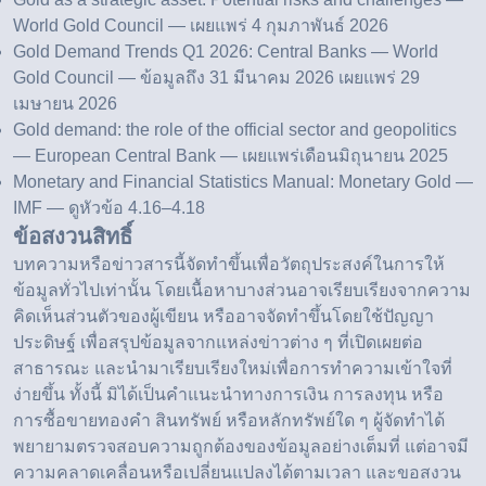
World Gold Council — เผยแพร่ 4 กุมภาพันธ์ 2026
Gold Demand Trends Q1 2026: Central Banks — World
Gold Council — ข้อมูลถึง 31 มีนาคม 2026 เผยแพร่ 29
เมษายน 2026
Gold demand: the role of the official sector and geopolitics
— European Central Bank — เผยแพร่เดือนมิถุนายน 2025
Monetary and Financial Statistics Manual: Monetary Gold —
IMF — ดูหัวข้อ 4.16–4.18
ข้อสงวนสิทธิ์
บทความหรือข่าวสารนี้จัดทำขึ้นเพื่อวัตถุประสงค์ในการให้
ข้อมูลทั่วไปเท่านั้น โดยเนื้อหาบางส่วนอาจเรียบเรียงจากความ
คิดเห็นส่วนตัวของผู้เขียน หรืออาจจัดทำขึ้นโดยใช้ปัญญา
ประดิษฐ์ เพื่อสรุปข้อมูลจากแหล่งข่าวต่าง ๆ ที่เปิดเผยต่อ
สาธารณะ และนำมาเรียบเรียงใหม่เพื่อการทำความเข้าใจที่
ง่ายขึ้น ทั้งนี้ มิได้เป็นคำแนะนำทางการเงิน การลงทุน หรือ
การซื้อขายทองคำ สินทรัพย์ หรือหลักทรัพย์ใด ๆ ผู้จัดทำได้
พยายามตรวจสอบความถูกต้องของข้อมูลอย่างเต็มที่ แต่อาจมี
ความคลาดเคลื่อนหรือเปลี่ยนแปลงได้ตามเวลา และขอสงวน