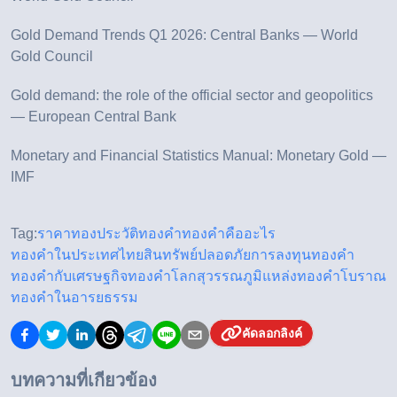
Gold Demand Trends Q1 2026: Central Banks — World
Gold Council
Gold demand: the role of the official sector and geopolitics
— European Central Bank
Monetary and Financial Statistics Manual: Monetary Gold —
IMF
Tag:
ราคาทอง
ประวัติทองคำ
ทองคำคืออะไร
ทองคำในประเทศไทย
สินทรัพย์ปลอดภัย
การลงทุนทองคำ
ทองคำกับเศรษฐกิจ
ทองคำโลก
สุวรรณภูมิ
แหล่งทองคำโบราณ
ทองคำในอารยธรรม
คัดลอกลิงค์
บทความที่เกียวข้อง