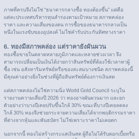
ภาพที่ครบจึงไม่ใช่ “ธนาคารกลางซื้อ ทองต้องขึ้น” แต่คือ
แต่ละประเทศบริหารทุนสำรองตามเป้าหมาย สภาพคล่อง
ราคา และความเสี่ยงของตน การซื้อของธนาคารกลางเป็น
หนึ่งในแรงขับของอุปสงค์ ไม่ใช่คำรับประกันทิศทางราคา
6. ทองมีสภาพคล่อง แต่ราคายังผันผวน
ทองซื้อขายในตลาดหลายภูมิภาคและหลายช่วงเวลา จึง
สามารถเปลี่ยนเป็นเงินได้ง่ายกว่าสินทรัพย์ที่ต้องใช้เวลาหาผู้
ซื้อ เช่น อสังหาริมทรัพย์หรือของสะสมบางชนิด สภาพคล่องนี้
มีคุณค่าอย่างยิ่งในช่วงที่ผู้ถือสินทรัพย์ต้องการเงินสด
แต่สภาพคล่องไม่ใช่ความนิ่ง World Gold Council ระบุใน
รายงานความเสี่ยงปี 2026 ว่า ทองอาจผันผวนมาก และยก
ตัวอย่างว่าบางปีเคยปรับขึ้นใกล้ 30% ขณะที่บางปีเคยลดลง
ใกล้ 30% ทองจึงช่วยกระจายความเสี่ยงได้จากพฤติกรรมราคา
ที่ต่างจากหุ้นและพันธบัตร ไม่ใช่เพราะราคาไม่เคยตก
นอกจากนี้ ทองไม่สร้างกระแสเงินสด ผู้ถือไม่ได้รับดอกเบี้ยหรือ