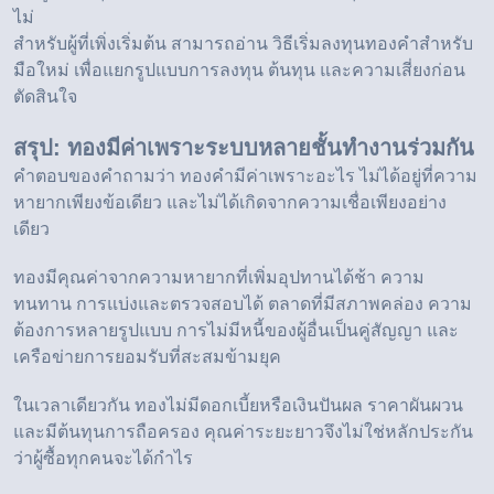
ไม่
สำหรับผู้ที่เพิ่งเริ่มต้น สามารถอ่าน วิธีเริ่มลงทุนทองคำสำหรับ
มือใหม่ เพื่อแยกรูปแบบการลงทุน ต้นทุน และความเสี่ยงก่อน
ตัดสินใจ
สรุป: ทองมีค่าเพราะระบบหลายชั้นทำงานร่วมกัน
คำตอบของคำถามว่า ทองคำมีค่าเพราะอะไร ไม่ได้อยู่ที่ความ
หายากเพียงข้อเดียว และไม่ได้เกิดจากความเชื่อเพียงอย่าง
เดียว
ทองมีคุณค่าจากความหายากที่เพิ่มอุปทานได้ช้า ความ
ทนทาน การแบ่งและตรวจสอบได้ ตลาดที่มีสภาพคล่อง ความ
ต้องการหลายรูปแบบ การไม่มีหนี้ของผู้อื่นเป็นคู่สัญญา และ
เครือข่ายการยอมรับที่สะสมข้ามยุค
ในเวลาเดียวกัน ทองไม่มีดอกเบี้ยหรือเงินปันผล ราคาผันผวน
และมีต้นทุนการถือครอง คุณค่าระยะยาวจึงไม่ใช่หลักประกัน
ว่าผู้ซื้อทุกคนจะได้กำไร