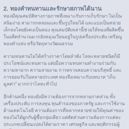
2. ทองคำทนทานและรักษาสภาพได้นาน
ทองมีคุณสมบัติทางกายภาพที่เหมาะกับการเก็บรักษา ไม่เป็น
สนิมง่าย สามารถหลอมและขึ้นรูปใหม่ได้ และแบ่งเป็นหน่วย
เล็กลงโดยยังคงเป็นทอง คุณสมบัติเหล่านี้ช่วยให้ทองที่ผลิตขึ้น
ในอดีตจำนวนมากยังหมุนเวียนอยู่ในรูปเครื่องประดับ เหรียญ
ทองคำแท่ง หรือวัตถุทางวัฒนธรรม
ความทนทานไม่ได้สร้างราคาโดยลำพัง โลหะหลายชนิดก็มี
ประโยชน์และทนทาน แต่เมื่อความทนทานทำงานร่วมกับ
ความหายาก ความสวยงาม การตรวจสอบความบริสุทธิ์ และ
การยอมรับในหลายประเทศ ทองจึงเหมาะกับบทบาท “เก็บ
มูลค่า” มากกว่าโลหะทั่วไป
อีกด้านหนึ่ง ทองยังมีความต้องการจากหลายภาคส่วน ทั้ง
เครื่องประดับ การลงทุน ทุนสำรองของภาครัฐ และการใช้งาน
ด้านเทคโนโลยี ความต้องการที่หลากหลายช่วยให้คุณค่าของ
ทองไม่ได้ผูกกับผู้ซื้อกลุ่มเดียว แต่สัดส่วนความต้องการแต่ละ
ประเภทเปลี่ยนแปลงได้ตามราคา เศรษฐกิจ และพฤติกรรมผู้