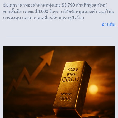
อัปเดตราคาทองคำล่าสุดพุ่งแตะ $3,790 ทำสถิติสูงสุดใหม่
คาดสิ้นปีอาจแตะ $4,000 วิเคราะห์ปัจจัยหนุนทองคำ แนวโน้ม
การลงทุน และความเคลื่อนไหวเศรษฐกิจโลก
อ่านต่อ