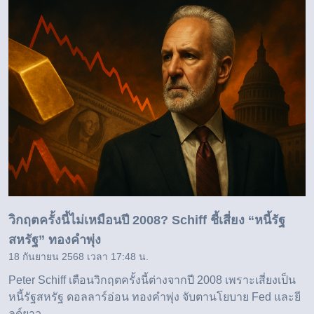
วิกฤตครั้งนี้ไม่เหมือนปี 2008? Schiff ชี้เสี่ยง “หนี้รัฐ
สหรัฐ” ทองคำพุ่ง
18 กันยายน 2568 เวลา 17:48 น.
Peter Schiff เตือนวิกฤตครั้งนี้ต่างจากปี 2008 เพราะเสี่ยงเป็น
หนี้รัฐสหรัฐ ดอลลาร์อ่อน ทองคำพุ่ง จับตานโยบาย Fed และยี
ลด์ยาว