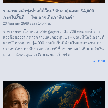
ราคาทองคำพุ่งทำสถิติใหม่! จับตาลุ้นแตะ $4,000
ภายในสิ้นปี — ไทยอาจเก็บภาษีทองคำ
23 กันยายน 2568 เวลา 14:44 น.
ราคาทองคำโลกพุ่งทำสถิติสูงสุดกว่า $3,728 ต่อออนซ์ จาก
แรงซื้อของธนาคารกลางและกองทุน ETF ขณะที่นักวิเคราะห์
คาดมีโอกาสแตะ $4,000 ภายในสิ้นปี ด้านไทย ธนาคารแห่ง
ประเทศไทยอาจพิจารณาเก็บภาษีซื้อขายทองคำเพื่อคุมค่าเงิน
บาท — นักลงทุนควรติดตามอย่างใกล้ชิด
อ่านต่อ