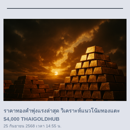
ราคาทองคำพุ่งแรงล่าสุด วิเคราะห์แนวโน้มทองแตะ
$4,000 THAIGOLDHUB
25 กันยายน 2568 เวลา 14:55 น.