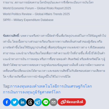
รายงาน:
สถานการณ์สงครามโลกปัจจุบันและการรีเซ็ตระเบียบการเงินโลก
World Economic Forum –
Global Risks Report 2025
World Politics Review –
Global Affairs Trends 2025
SIPRI –
Military Expenditure Database
ข้อสงวนสิทธิ์:
บทความหรือข่าวสารนี้จัดทำขึ้นเพื่อวัตถุประสงค์ในการให้ข้อมูลทั่วไป
เท่านั้น โดยเนื้อหาบางส่วนอาจเรียบเรียงจากความคิดเห็นส่วนตัวของผู้เขียน หรือ
อาจจัดทำขึ้นโดยใช้ปัญญาประดิษฐ์ เพื่อสรุปข้อมูลจากแหล่งข่าวต่าง ๆ ที่เปิดเผยต่อ
สาธารณะ และนำมาเรียบเรียงใหม่เพื่อการทำความเข้าใจที่ง่ายขึ้น ทั้งนี้ มิได้เป็นคำ
แนะนำทางการเงิน การลงทุน หรือการซื้อขายทองคำ สินทรัพย์ หรือหลักทรัพย์ใด ๆ ผู้
จัดทำได้พยายามตรวจสอบความถูกต้องของข้อมูลอย่างเต็มที่ แต่อาจมีความคลาด
เคลื่อนหรือเปลี่ยนแปลงได้ตามเวลา และขอสงวนสิทธิ์ไม่รับผิดชอบต่อความเสียหาย
ใด ๆ ที่อาจเกิดขึ้นจากการนำข้อมูลนี้ไปใช้ไม่ว่ากรณีใด
Tag:
การลงทุนทองคำ
เทคโนโลยีการเงิน
เศรษฐกิจโลก
การเงินการลงทุน
ภูมิรัฐศาสตร์โลก
คัดลอกลิงค์