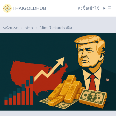
THAIGOLDHUB
ลงชื่อเข้าใช้
หน้าแรก
ข่าว
“Jim Rickards เตือน! นักลงทุนทองกำลังหลงทางเพราะมอง ‘ดอลลาร์’ ผิดมุม”