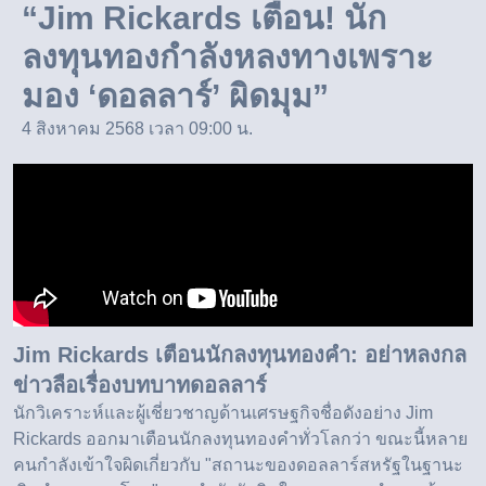
“Jim Rickards เตือน! นัก
ลงทุนทองกำลังหลงทางเพราะ
มอง ‘ดอลลาร์’ ผิดมุม”
4 สิงหาคม 2568 เวลา 09:00 น.
Jim Rickards เตือน
นักลงทุนทองคำ
: อย่าหลงกล
ข่าวลือเรื่องบทบาทดอลลาร์
นักวิเคราะห์และผู้เชี่ยวชาญด้านเศรษฐกิจชื่อดังอย่าง Jim
Rickards ออกมาเตือน
นักลงทุนทองคำ
ทั่วโลกว่า ขณะนี้หลาย
คนกำลังเข้าใจผิดเกี่ยวกับ "สถานะของดอลลาร์สหรัฐในฐานะ