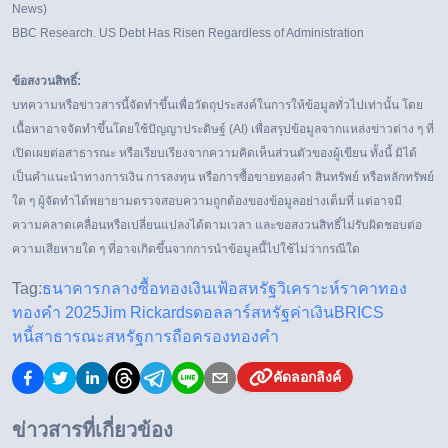
News)
BBC Research. US Debt Has Risen Regardless of Administration
ข้อสงวนสิทธิ์:
บทความหรือข่าวสารนี้จัดทำขึ้นเพื่อวัตถุประสงค์ในการให้ข้อมูลทั่วไปเท่านั้น โดย
เนื้อหาอาจจัดทำขึ้นโดยใช้ปัญญาประดิษฐ์ (AI) เพื่อสรุปข้อมูลจากแหล่งข่าวต่าง ๆ ที่
เปิดเผยต่อสาธารณะ หรือเรียบเรียงจากความคิดเห็นส่วนตัวของผู้เขียน ทั้งนี้ มิได้
เป็นคำแนะนำทางการเงิน การลงทุน หรือการซื้อขายทองคำ สินทรัพย์ หรือหลักทรัพย์
ใด ๆ ผู้จัดทำได้พยายามตรวจสอบความถูกต้องของข้อมูลอย่างเต็มที่ แต่อาจมี
ความคลาดเคลื่อนหรือเปลี่ยนแปลงได้ตามเวลา และขอสงวนสิทธิ์ไม่รับผิดชอบต่อ
ความเสียหายใด ๆ ที่อาจเกิดขึ้นจากการนำข้อมูลนี้ไปใช้ไม่ว่ากรณีใด
Tag:
ธนาคารกลางซื้อทอง
เงินเฟ้อสหรัฐ
วิเคราะห์ราคาทอง
ทองคำ 2025
Jim Rickards
ดอลลาร์สหรัฐ
ค่าเงิน
BRICS
หนี้สาธารณะสหรัฐ
การถือครองทองคำ
คัดลอกลิงค์
ข่าวสารที่เกี่ยวข้อง